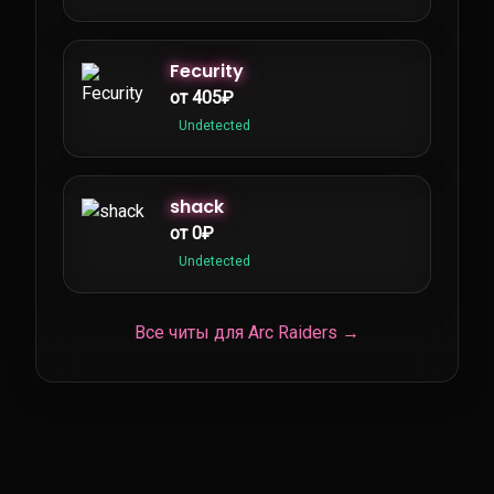
Fecurity
от 405₽
Undetected
shack
от 0₽
Undetected
Все читы для Arc Raiders →