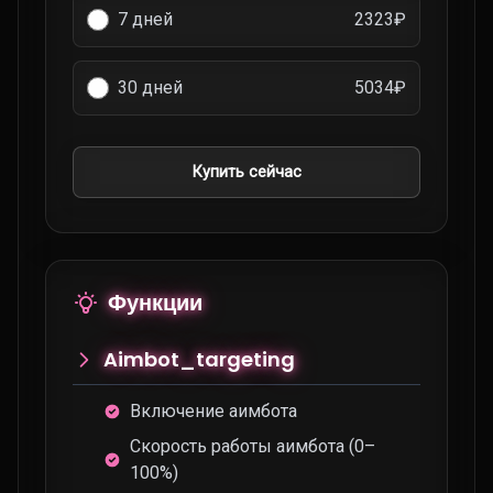
7 дней
2323₽
30 дней
5034₽
Купить сейчас
Функции
Aimbot_targeting
Включение аимбота
Скорость работы аимбота (0–
100%)