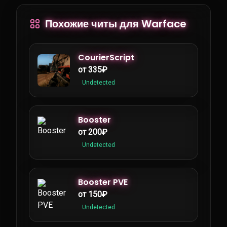
Похожие читы для Warface
CourierScript
от 335₽
Undetected
Booster
от 200₽
Undetected
Booster PVE
от 150₽
Undetected