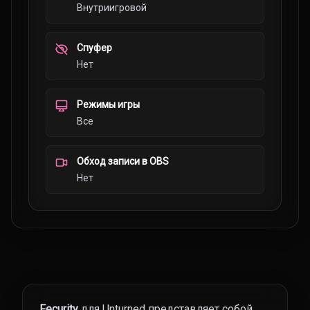
Внутриигровой
Спуфер
Нет
Режимы игры
Все
Обход записи в OBS
Нет
Fecurity
для Unturned представляет собой