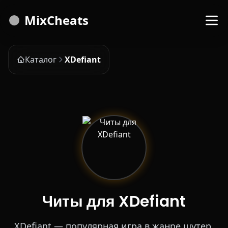
MixCheats
Каталог
XDefiant
Читы для XDefiant
XDefiant — популярная игра в жанре шутер.