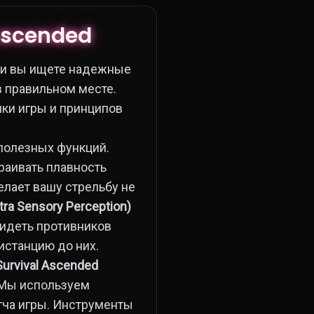
 Ascended
ли вы ищете надежные
в правильном месте.
ки игры и принципов
полезных функций.
раивать плавность
елает вашу стрельбу не
tra Sensory Perception)
видеть противников
истанцию до них.
Survival Ascended
 Мы используем
тча игры. Инструменты