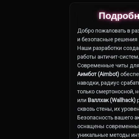
Подробне
Добро пожаловать в ра
и безопасные решения 
Наши разработки созда
работы античит-систем
Современные читы дл
Аимбот (Aimbot)
обеспе
наводки, радиус срабат
только смертоносной, 
или
Валлхак (Wallhack)
р
сквозь стены, их урове
Безопасность вашего а
оснащены современным
уникальные методы инъ