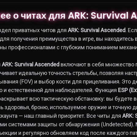
е о читах для ARK: Survival
здел приватных читов для
ARK: Survival Ascended
. Ес
для получения преимущества в игре, вы находитесь 
ны профессионалами с глубоким пониманием механи
.
я
ARK: Survival Ascended
включают в себя множество 
чивает идеальную точность стрельбы, позволяя наст
ывания (FOV) и выбор кости для прицеливания. Это д
но и естественной для наблюдателей. Функция
ESP (Ex
аскрывает всю тактическую обстановку: вы будете 
нь здоровья, броню, используемое оружие и точную д
ккаунта — наш главный приоритет. Все читы для
ARK: 
и системами защиты от обнаружения (Undetected).
екции и регулярно обновляем код после каждого па