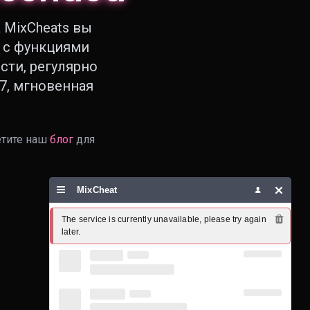
а MixCheats вы
d с функциями
ости, регулярно
7, мгновенная
етите наш
блог
для
MixCheat
The service is currently unavailable, please try again 
later.