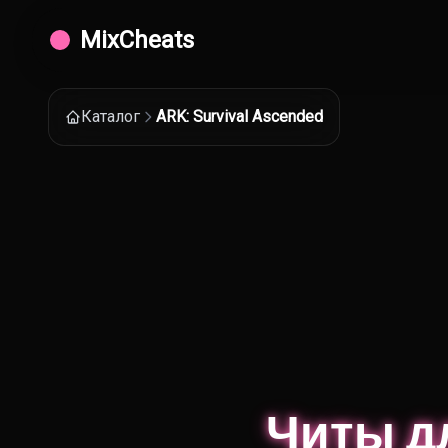
MixCheats
Каталог
ARK: Survival Ascended
Читы д