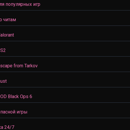
ля популярных игр
о читам
lorant
CS2
cape from Tarkov
ust
OD Black Ops 6
опасной игры
а 24/7