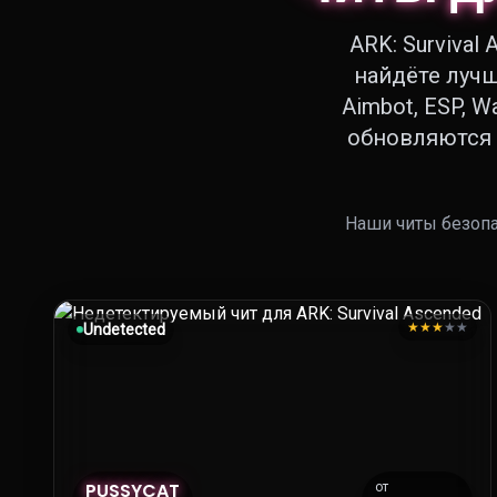
ARK: Survival
найдёте лучш
Aimbot, ESP, W
обновляются 
Наши читы безопа
★
★
★
★
★
Undetected
PUSSYCAT
от