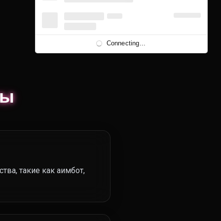
Connecting...
сы
тва, такие как аимбот,