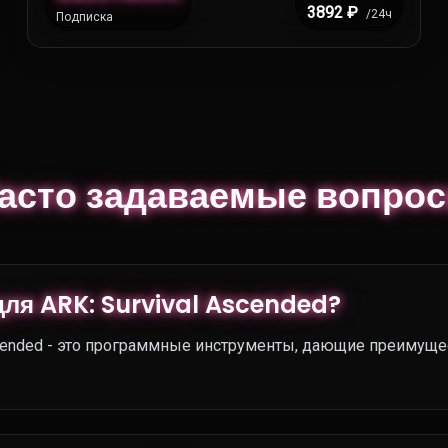
3892 ₽
/24ч
Подписка
асто задаваемые вопро
для ARK: Survival Ascended?
scended - это программные инструменты, дающие преимущес