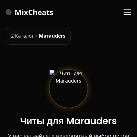
MixCheats
Каталог
Marauders
Читы для Marauders
У нас вы найдете невероятный выбор читов