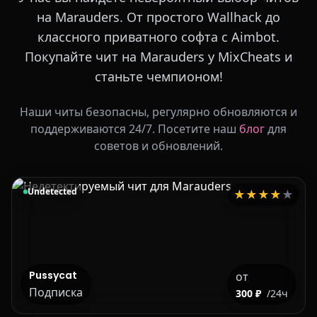
на Marauders. От простого Wallhack до
классного приватного софта с Aimbot.
Покупайте чит на Marauders у MixCheats и
станьте чемпионом!
Наши читы безопасны, регулярно обновляются и
поддерживаются 24/7. Посетите наш
блог
для
советов и обновлений.
Undetected
★
★
★
★
★
Pussycat
от
Подписка
300 ₽
/24ч